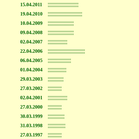
15.04.2011
¦¦¦¦¦¦¦¦¦¦¦¦¦¦¦¦¦¦¦¦¦¦¦¦¦¦¦¦¦¦¦¦¦
19.04.2010
¦¦¦¦¦¦¦¦¦¦¦¦¦¦¦¦¦¦¦¦¦¦¦¦¦¦¦¦¦¦¦¦¦¦¦¦¦
10.04.2009
¦¦¦¦¦¦¦¦¦¦¦¦¦¦¦¦¦¦¦¦¦¦¦¦¦¦¦¦
09.04.2008
¦¦¦¦¦¦¦¦¦¦¦¦¦¦¦¦¦¦¦¦¦¦¦¦¦¦¦¦
02.04.2007
¦¦¦¦¦¦¦¦¦¦¦¦¦¦¦¦¦¦¦¦¦
22.04.2006
¦¦¦¦¦¦¦¦¦¦¦¦¦¦¦¦¦¦¦¦¦¦¦¦¦¦¦¦¦¦¦¦¦¦¦¦¦¦¦¦
06.04.2005
¦¦¦¦¦¦¦¦¦¦¦¦¦¦¦¦¦¦¦¦¦¦¦¦¦
01.04.2004
¦¦¦¦¦¦¦¦¦¦¦¦¦¦¦¦¦¦¦¦
29.03.2003
¦¦¦¦¦¦¦¦¦¦¦¦¦¦¦¦¦
27.03.2002
¦¦¦¦¦¦¦¦¦¦¦¦¦¦¦
02.04.2001
¦¦¦¦¦¦¦¦¦¦¦¦¦¦¦¦¦¦¦¦¦
27.03.2000
¦¦¦¦¦¦¦¦¦¦¦¦¦¦¦
30.03.1999
¦¦¦¦¦¦¦¦¦¦¦¦¦¦¦¦¦¦
31.03.1998
¦¦¦¦¦¦¦¦¦¦¦¦¦¦¦¦¦¦¦
27.03.1997
¦¦¦¦¦¦¦¦¦¦¦¦¦¦¦